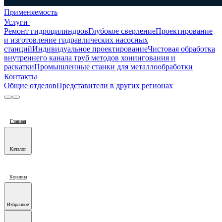
Применяемость
Услуги
Ремонт гидроцилиндров
Глубокое сверление
Проектирование
и изготовление гидравлических насосных
станций
Индивидуальное проектирование
Чистовая обработка
внутреннего канала труб методов хонингования и
раскатки
Промышленные станки для металлообработки
Контакты
Общие отделов
Представители в других регионах
Главная
Каталог
Корзина
Избранное