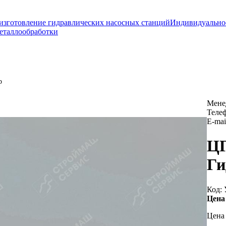
изготовление гидравлических насосных станций
Индивидуально
еталлообработки
р
Мене
Теле
E-mai
ЦГ
Ги
Код:
Цена
Цена 