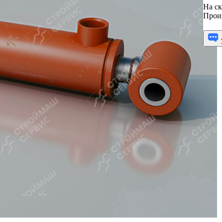
На ск
Прои