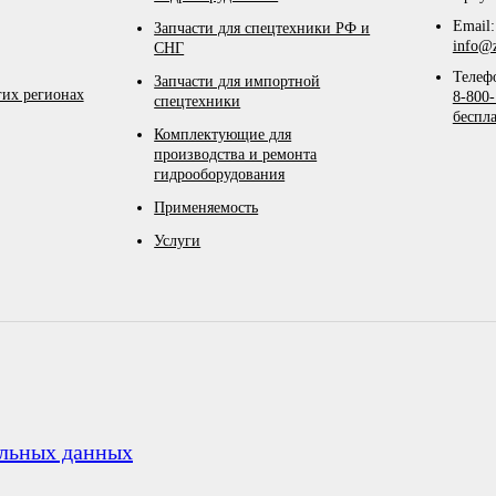
Email:
Запчасти для спецтехники РФ и
info@z
СНГ
Телеф
Запчасти для импортной
гих регионах
8-800-
спецтехники
беспл
Комплектующие для
производства и ремонта
гидрооборудования
Применяемость
Услуги
альных данных