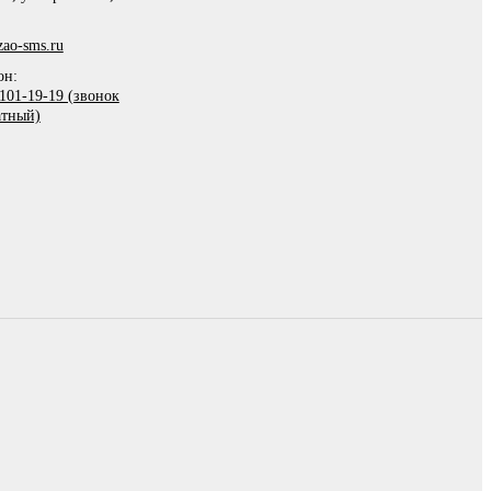
ao-sms.ru
он:
101-19-19 (звонок
атный)