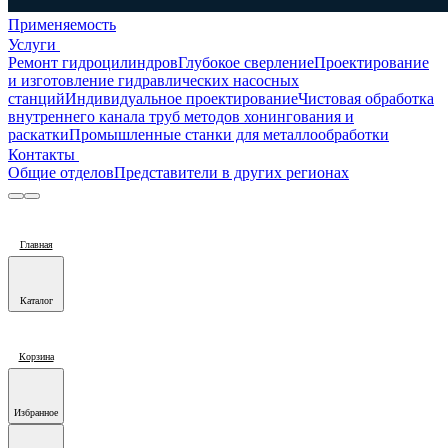
Применяемость
Услуги
Ремонт гидроцилиндров
Глубокое сверление
Проектирование
и изготовление гидравлических насосных
станций
Индивидуальное проектирование
Чистовая обработка
внутреннего канала труб методов хонингования и
раскатки
Промышленные станки для металлообработки
Контакты
Общие отделов
Представители в других регионах
Главная
Каталог
Корзина
Избранное