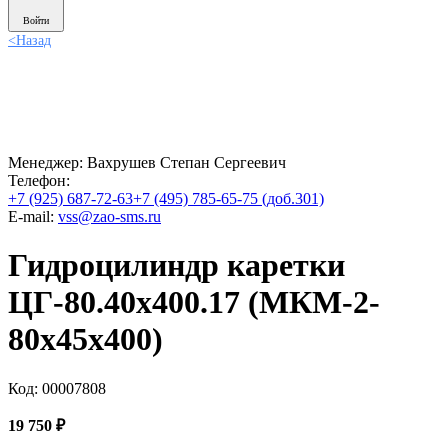
Войти
<
Назад
Менеджер:
Вахрушев Степан Сергеевич
Телефон:
+7 (925) 687-72-63
+7 (495) 785-65-75 (доб.301)
E-mail:
vss@zao-sms.ru
Гидроцилиндр каретки
ЦГ-80.40х400.17 (МКМ-2-
80х45х400)
Код: 00007808
19 750
₽