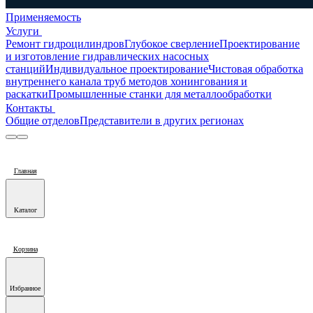
Применяемость
Услуги
Ремонт гидроцилиндров
Глубокое сверление
Проектирование
и изготовление гидравлических насосных
станций
Индивидуальное проектирование
Чистовая обработка
внутреннего канала труб методов хонингования и
раскатки
Промышленные станки для металлообработки
Контакты
Общие отделов
Представители в других регионах
Главная
Каталог
Корзина
Избранное