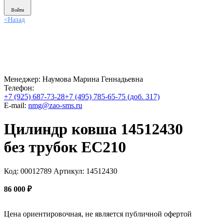
Войти
<
Назад
Менеджер:
Наумова Марина Геннадьевна
Телефон:
+7 (925) 687-73-28
+7 (495) 785-65-75 (доб. 317)
E-mail:
nmg@zao-sms.ru
Цилиндр ковша 14512430
без трубок EC210
Код: 00012789
Артикул: 14512430
86 000
₽
Цена ориентировочная, не является публичной офертой