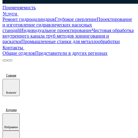
Применяемость
Услуги
Ремонт гидроцилиндров
Глубокое сверление
Проектирование
и изготовление гидравлических насосных
станций
Индивидуальное проектирование
Чистовая обработка
внутреннего канала труб методов хонингования и
раскатки
Промышленные станки для металлообработки
Контакты
Общие отделов
Представители в других регионах
Главная
Каталог
Корзина
Избранное