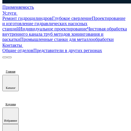
Применяемость
Услуги
Ремонт гидроцилиндров
Глубокое сверление
Проектирование
и изготовление гидравлических насосных
станций
Индивидуальное проектирование
Чистовая обработка
внутреннего канала труб методов хонингования и
раскатки
Промышленные станки для металлообработки
Контакты
Общие отделов
Представители в других регионах
Главная
Каталог
Корзина
Избранное