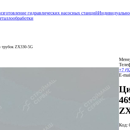
изготовление гидравлических насосных станций
Индивидуально
еталлообработки
з трубок ZX330-5G
Мене
Теле
+7 (9
E-mai
Ци
46
ZX
Код: 