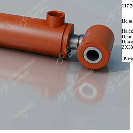
117 
Цена 
На ск
Прои
Прим
ZX33
В ко