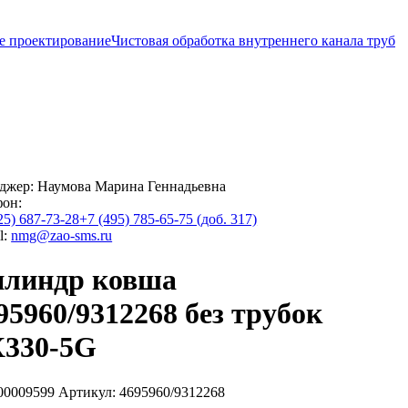
е проектирование
Чистовая обработка внутреннего канала труб
джер:
Наумова Марина Геннадьевна
фон:
25) 687-73-28
+7 (495) 785-65-75 (доб. 317)
l:
nmg@zao-sms.ru
линдр ковша
95960/9312268 без трубок
330-5G
00009599
Артикул: 4695960/9312268