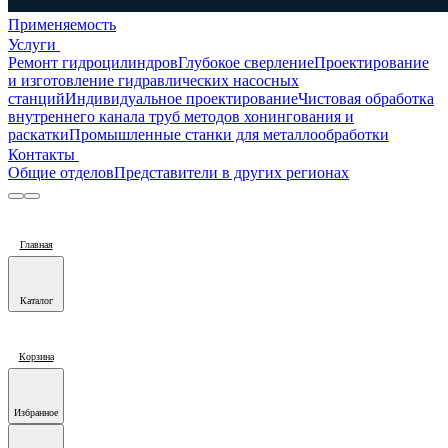
Применяемость
Услуги
Ремонт гидроцилиндров
Глубокое сверление
Проектирование
и изготовление гидравлических насосных
станций
Индивидуальное проектирование
Чистовая обработка
внутреннего канала труб методов хонингования и
раскатки
Промышленные станки для металлообработки
Контакты
Общие отделов
Представители в других регионах
Главная
Каталог
Корзина
Избранное