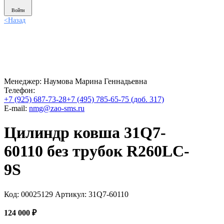
Войти
<
Назад
Менеджер:
Наумова Марина Геннадьевна
Телефон:
+7 (925) 687-73-28
+7 (495) 785-65-75 (доб. 317)
E-mail:
nmg@zao-sms.ru
Цилиндр ковша 31Q7-
60110 без трубок R260LC-
9S
Код: 00025129
Артикул: 31Q7-60110
124 000
₽