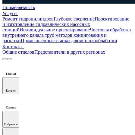
Применяемость
Услуги
Ремонт гидроцилиндров
Глубокое сверление
Проектирование
и изготовление гидравлических насосных
станций
Индивидуальное проектирование
Чистовая обработка
внутреннего канала труб методов хонингования и
раскатки
Промышленные станки для металлообработки
Контакты
Общие отделов
Представители в других регионах
Главная
Каталог
Корзина
Избранное