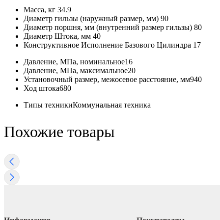
Масса, кг
34.9
Диаметр гильзы (наружный размер, мм)
90
Диаметр поршня, мм (внутренний размер гильзы)
80
Диаметр Штока, мм
40
Конструктивное Исполнение Базового Цилиндра
17
Давление, МПа, номинальное
16
Давление, МПа, максимальное
20
Установочный размер, межосевое раcстояние, мм
940
Ход штока
680
Типы техники
Коммунальная техника
Похожие товары