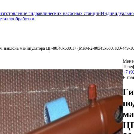
изготовление гидравлических насосных станций
Индивидуально
еталлообработки
я, наклона манипулятора ЦГ-80.40х680.17 (МКМ-2-80х45х680, КО-449-10
Мене
Теле
+7 (9
E-mai
Ги
по
ма
ЦГ