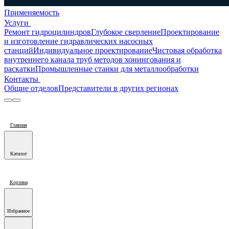
Применяемость
Услуги
Ремонт гидроцилиндров
Глубокое сверление
Проектирование
и изготовление гидравлических насосных
станций
Индивидуальное проектирование
Чистовая обработка
внутреннего канала труб методов хонингования и
раскатки
Промышленные станки для металлообработки
Контакты
Общие отделов
Представители в других регионах
Главная
Каталог
Корзина
Избранное