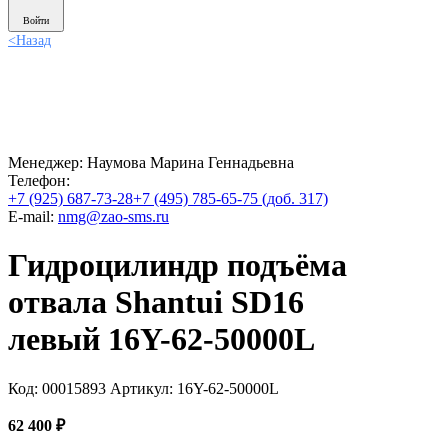
Войти
<
Назад
Менеджер:
Наумова Марина Геннадьевна
Телефон:
+7 (925) 687-73-28
+7 (495) 785-65-75 (доб. 317)
E-mail:
nmg@zao-sms.ru
Гидроцилиндр подъёма
отвала Shantui SD16
левый 16Y-62-50000L
Код: 00015893
Артикул: 16Y-62-50000L
62 400
₽