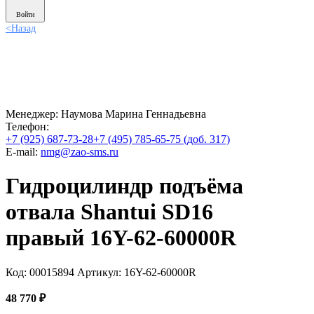
Войти
<
Назад
Менеджер:
Наумова Марина Геннадьевна
Телефон:
+7 (925) 687-73-28
+7 (495) 785-65-75 (доб. 317)
E-mail:
nmg@zao-sms.ru
Гидроцилиндр подъёма
отвала Shantui SD16
правый 16Y-62-60000R
Код: 00015894
Артикул: 16Y-62-60000R
48 770
₽