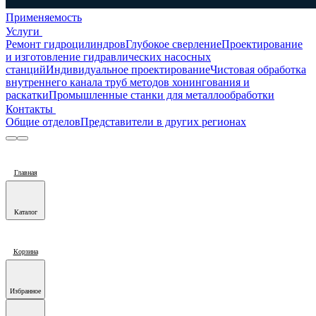
Применяемость
Услуги
Ремонт гидроцилиндров
Глубокое сверление
Проектирование
и изготовление гидравлических насосных
станций
Индивидуальное проектирование
Чистовая обработка
внутреннего канала труб методов хонингования и
раскатки
Промышленные станки для металлообработки
Контакты
Общие отделов
Представители в других регионах
Главная
Каталог
Корзина
Избранное