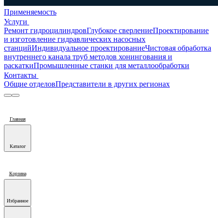
Применяемость
Услуги
Ремонт гидроцилиндров
Глубокое сверление
Проектирование
и изготовление гидравлических насосных
станций
Индивидуальное проектирование
Чистовая обработка
внутреннего канала труб методов хонингования и
раскатки
Промышленные станки для металлообработки
Контакты
Общие отделов
Представители в других регионах
Главная
Каталог
Корзина
Избранное