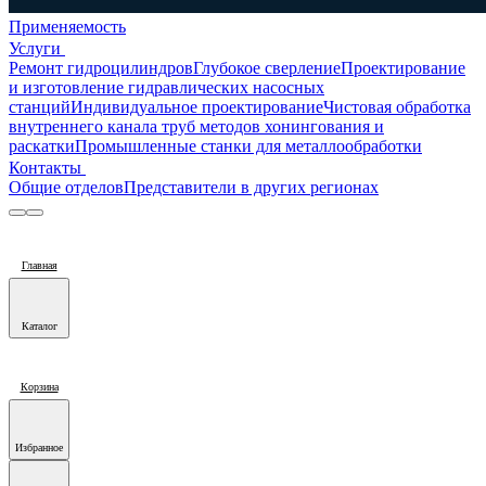
Применяемость
Услуги
Ремонт гидроцилиндров
Глубокое сверление
Проектирование
и изготовление гидравлических насосных
станций
Индивидуальное проектирование
Чистовая обработка
внутреннего канала труб методов хонингования и
раскатки
Промышленные станки для металлообработки
Контакты
Общие отделов
Представители в других регионах
Главная
Каталог
Корзина
Избранное