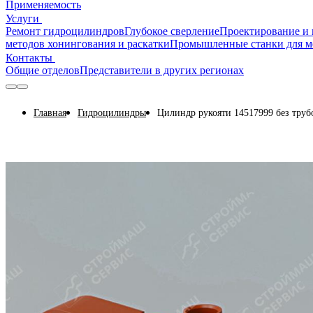
Применяемость
Услуги
Ремонт гидроцилиндров
Глубокое сверление
Проектирование и 
методов хонингования и раскатки
Промышленные станки для м
Контакты
Общие отделов
Представители в других регионах
Главная
Гидроцилиндры
Цилиндр рукояти 14517999 без тру