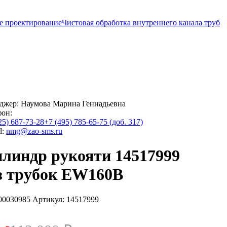
е проектирование
Чистовая обработка внутреннего канала труб
джер:
Наумова Марина Геннадьевна
фон:
25) 687-73-28
+7 (495) 785-65-75 (доб. 317)
l:
nmg@zao-sms.ru
линдр рукояти 14517999
з трубок EW160B
00030985
Артикул: 14517999