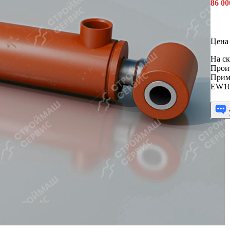
86 0
Цена 
На ск
Прои
Прим
EW1