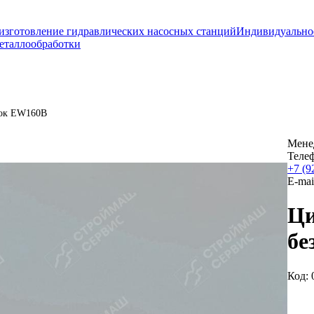
изготовление гидравлических насосных станций
Индивидуально
еталлообработки
бок EW160B
Мене
Теле
+7 (9
E-mai
Ци
бе
Код: 