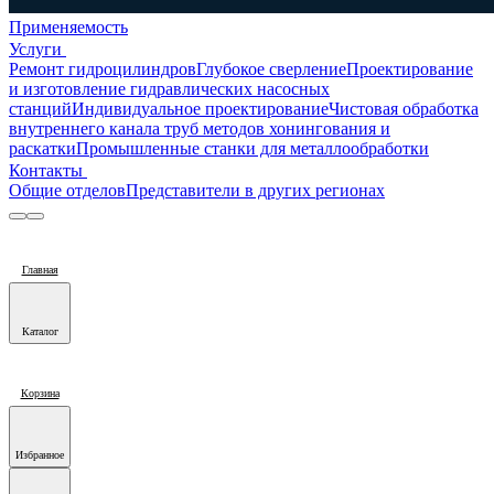
Применяемость
Услуги
Ремонт гидроцилиндров
Глубокое сверление
Проектирование
и изготовление гидравлических насосных
станций
Индивидуальное проектирование
Чистовая обработка
внутреннего канала труб методов хонингования и
раскатки
Промышленные станки для металлообработки
Контакты
Общие отделов
Представители в других регионах
Главная
Каталог
Корзина
Избранное