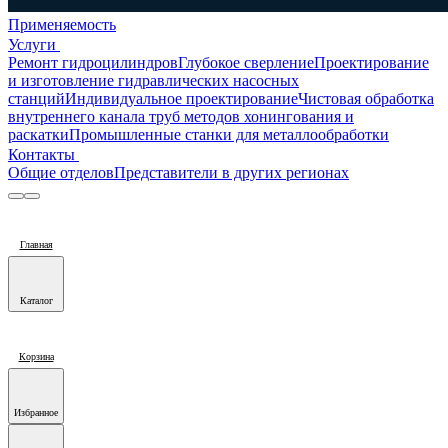
Применяемость
Услуги
Ремонт гидроцилиндров
Глубокое сверление
Проектирование
и изготовление гидравлических насосных
станций
Индивидуальное проектирование
Чистовая обработка
внутреннего канала труб методов хонингования и
раскатки
Промышленные станки для металлообработки
Контакты
Общие отделов
Представители в других регионах
Главная
Каталог
Корзина
Избранное