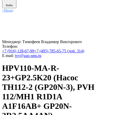
Войти
<
Назад
Менеджер:
Тимофеев Владимир Викторович
Телефон:
+7 (916) 128-67-99
+7 (495) 785-65-75 (доб. 314)
E-mail:
tvv@zao-sms.ru
HPV110-MA-R-
23+GP2.5K20 (Насос
ТН112-2 (GP20N-3), PVH
112/MH1 R1D1A
A1F16AB+ GP20N-