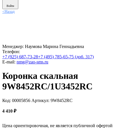
Войти
<
Назад
Менеджер:
Наумова Марина Геннадьевна
Телефон:
+7 (925) 687-73-28
+7 (495) 785-65-75 (доб. 317)
E-mail:
nmg@zao-sms.ru
Коронка скальная
9W8452RC/1U3452RC
Код: 00005856
Артикул: 9W8452RC
4 410
₽
Цена ориентировочная, не является публичной офертой