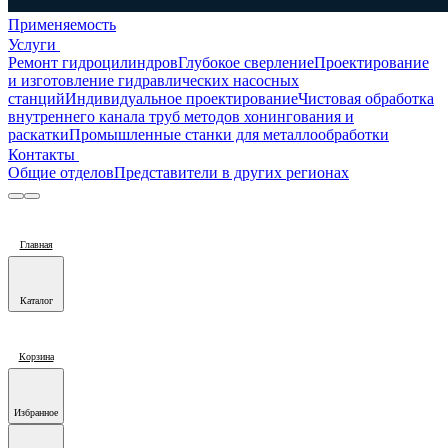
Применяемость
Услуги
Ремонт гидроцилиндров
Глубокое сверление
Проектирование
и изготовление гидравлических насосных
станций
Индивидуальное проектирование
Чистовая обработка
внутреннего канала труб методов хонингования и
раскатки
Промышленные станки для металлообработки
Контакты
Общие отделов
Представители в других регионах
Главная
Каталог
Корзина
Избранное