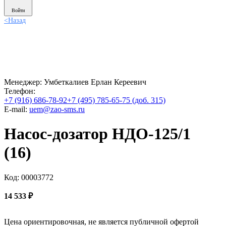
Войти
<
Назад
Менеджер:
Умбеткалиев Ерлан Кереевич
Телефон:
+7 (916) 686-78-92
+7 (495) 785-65-75 (доб. 315)
E-mail:
uem@zao-sms.ru
Насос-дозатор НДО-125/1
(16)
Код: 00003772
14 533
₽
Цена ориентировочная, не является публичной офертой