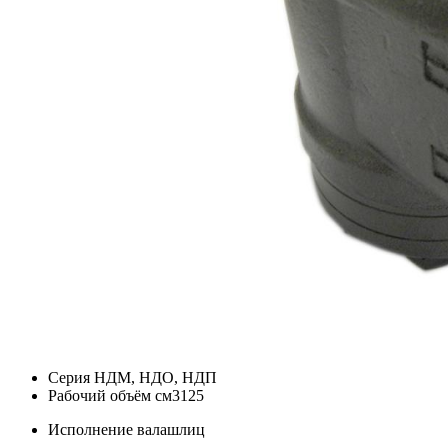
Серия
НДМ, НДО, НДП
Рабочий объём см3
125
Исполнение вала
шлиц