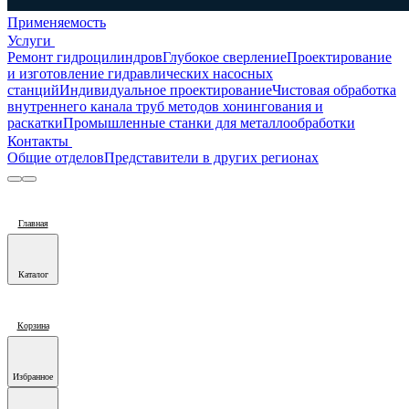
Применяемость
Услуги
Ремонт гидроцилиндров
Глубокое сверление
Проектирование
и изготовление гидравлических насосных
станций
Индивидуальное проектирование
Чистовая обработка
внутреннего канала труб методов хонингования и
раскатки
Промышленные станки для металлообработки
Контакты
Общие отделов
Представители в других регионах
Главная
Каталог
Корзина
Избранное