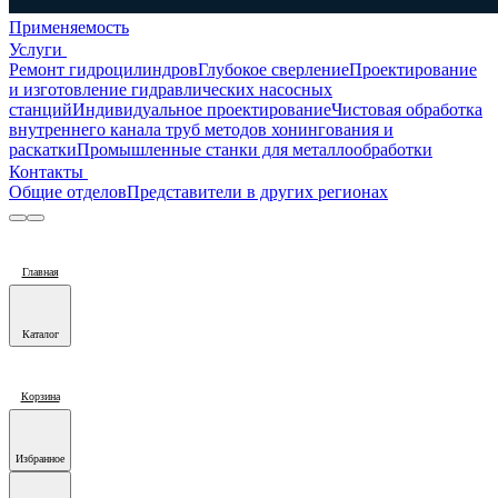
Применяемость
Услуги
Ремонт гидроцилиндров
Глубокое сверление
Проектирование
и изготовление гидравлических насосных
станций
Индивидуальное проектирование
Чистовая обработка
внутреннего канала труб методов хонингования и
раскатки
Промышленные станки для металлообработки
Контакты
Общие отделов
Представители в других регионах
Главная
Каталог
Корзина
Избранное