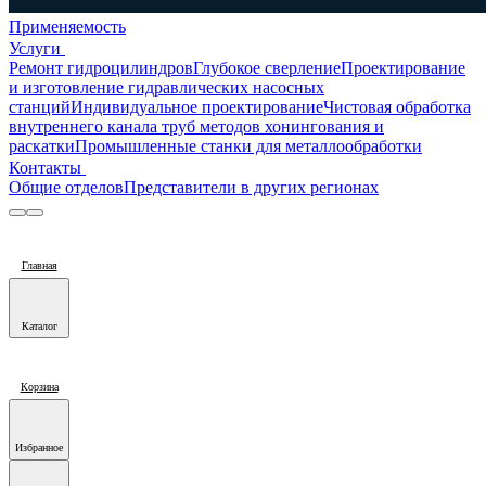
Применяемость
Услуги
Ремонт гидроцилиндров
Глубокое сверление
Проектирование
и изготовление гидравлических насосных
станций
Индивидуальное проектирование
Чистовая обработка
внутреннего канала труб методов хонингования и
раскатки
Промышленные станки для металлообработки
Контакты
Общие отделов
Представители в других регионах
Главная
Каталог
Корзина
Избранное