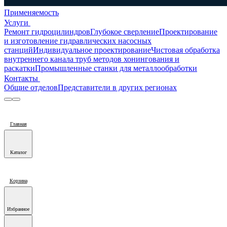
Применяемость
Услуги
Ремонт гидроцилиндров
Глубокое сверление
Проектирование
и изготовление гидравлических насосных
станций
Индивидуальное проектирование
Чистовая обработка
внутреннего канала труб методов хонингования и
раскатки
Промышленные станки для металлообработки
Контакты
Общие отделов
Представители в других регионах
Главная
Каталог
Корзина
Избранное