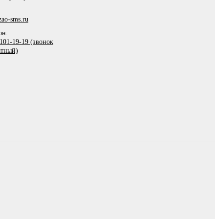
ao-sms.ru
он:
101-19-19 (звонок
атный)