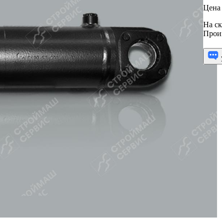
Цена 
На ск
Прои