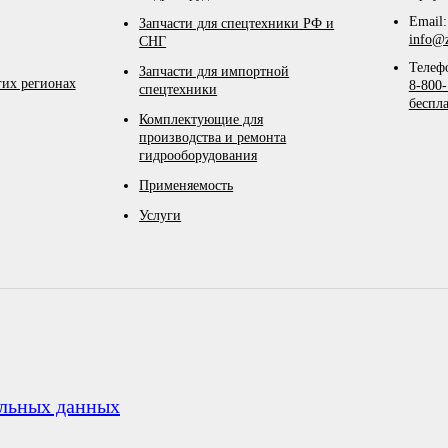
Email:
Запчасти для спецтехники РФ и
info@z
СНГ
Телеф
Запчасти для импортной
гих регионах
8-800-
спецтехники
беспл
Комплектующие для
производства и ремонта
гидрооборудования
Применяемость
Услуги
альных данных