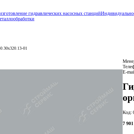
изготовление гидравлических насосных станций
Индивидуально
еталлообработки
0.30х320.13-01
Мене
Теле
E-mai
Ги
ор
Код: 
7 90