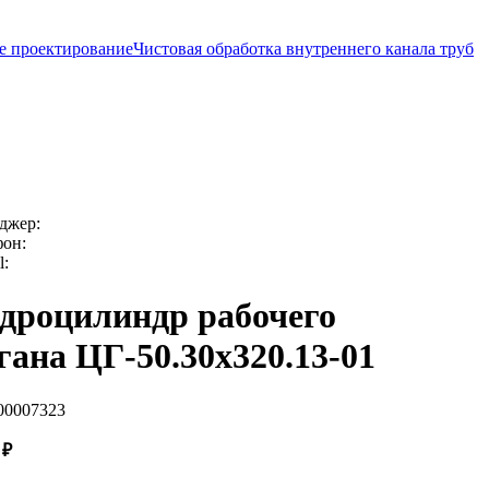
е проектирование
Чистовая обработка внутреннего канала труб
джер:
фон:
l:
дроцилиндр рабочего
гана ЦГ-50.30х320.13-01
00007323
1
₽