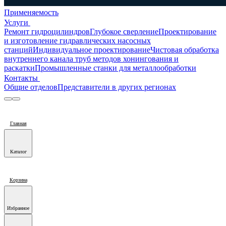
Применяемость
Услуги
Ремонт гидроцилиндров
Глубокое сверление
Проектирование
и изготовление гидравлических насосных
станций
Индивидуальное проектирование
Чистовая обработка
внутреннего канала труб методов хонингования и
раскатки
Промышленные станки для металлообработки
Контакты
Общие отделов
Представители в других регионах
Главная
Каталог
Корзина
Избранное