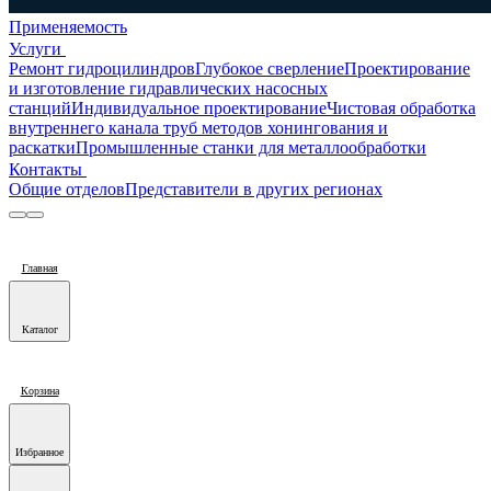
Применяемость
Услуги
Ремонт гидроцилиндров
Глубокое сверление
Проектирование
и изготовление гидравлических насосных
станций
Индивидуальное проектирование
Чистовая обработка
внутреннего канала труб методов хонингования и
раскатки
Промышленные станки для металлообработки
Контакты
Общие отделов
Представители в других регионах
Главная
Каталог
Корзина
Избранное