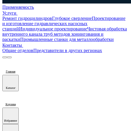
Применяемость
Услуги
Ремонт гидроцилиндров
Глубокое сверление
Проектирование
и изготовление гидравлических насосных
станций
Индивидуальное проектирование
Чистовая обработка
внутреннего канала труб методов хонингования и
раскатки
Промышленные станки для металлообработки
Контакты
Общие отделов
Представители в других регионах
Главная
Каталог
Корзина
Избранное