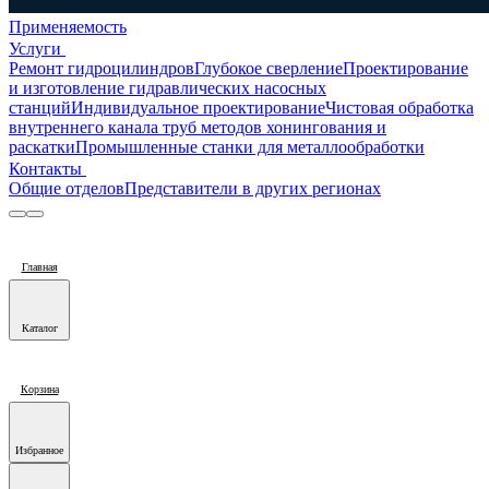
Применяемость
Услуги
Ремонт гидроцилиндров
Глубокое сверление
Проектирование
и изготовление гидравлических насосных
станций
Индивидуальное проектирование
Чистовая обработка
внутреннего канала труб методов хонингования и
раскатки
Промышленные станки для металлообработки
Контакты
Общие отделов
Представители в других регионах
Главная
Каталог
Корзина
Избранное